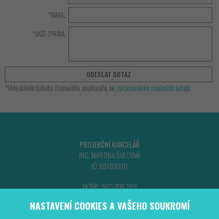
*EMAIL:
*VAŠE ZPRÁVA:
*Odeslání­m tohoto formuláře souhlasí­te se
zpracování­m osobní­ch údajů.
PROJEKČNÍ KANCELÁŘ
ING. MARTINA ŠVECOVÁ
IČ: 68189010
MOBIL: 603 705 269
TEL: 554 620 019
NASTAVENÍ COOKIES A VAŠEHO SOUKROMÍ
PROJEKTY.SVECOVA@GMAIL.COM